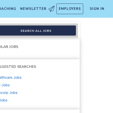
OACHING
NEWSLETTER
EMPLOYERS
SIGN IN
SEARCH ALL JOBS
ILAR JOBS
GGESTED SEARCHES
lthcare
Jobs
d
Jobs
bcorp
Jobs
 Jobs