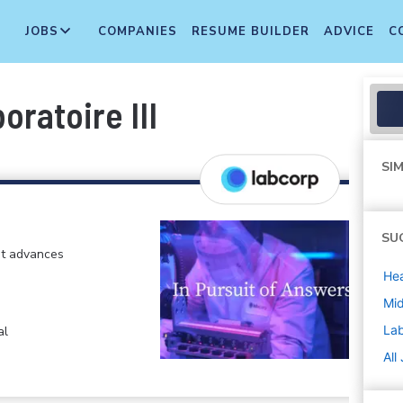
JOBS
COMPANIES
RESUME BUILDER
ADVICE
C
oratoire III
SIM
SU
at advances
Hea
Mi
La
al
All