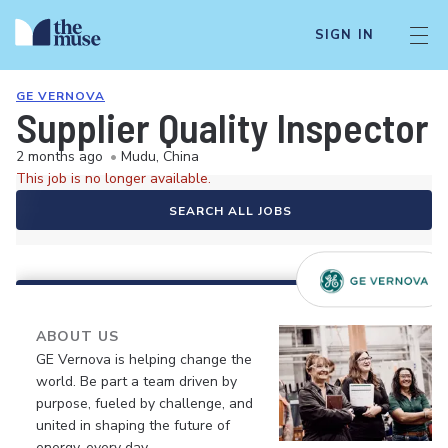
SIGN IN
GE VERNOVA
Supplier Quality Inspector
2 months ago
•
Mudu, China
This job is no longer available.
SEARCH ALL JOBS
ABOUT US
GE Vernova is helping change the
world. Be part a team driven by
purpose, fueled by challenge, and
united in shaping the future of
energy, every day.