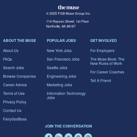
© 2025 FGB Muse Group Inc.
114 Rayson Street, 1st Floor
Northville, MI 48167
ABOUT THE MUSE
POPULAR JOBS
GET INVOLVED
About Us
New York Jobs
For Employers
FAQs
San Francisco Jobs
The Muse Book: The
New Rules of Work
Search Jobs
Seattle Jobs
For Career Coaches
Browse Companies
Engineering Jobs
Tell A Friend
Career Advice
Marketing Jobs
Terms of Use
Information Technology
Jobs
Privacy Policy
Contact Us
FairyGodBoss
JOIN THE CONVERSATION