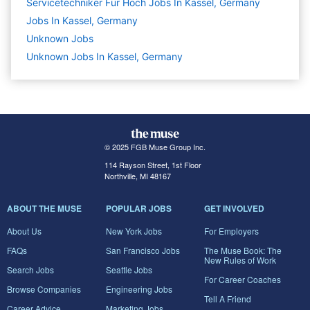
Servicetechniker Für Hoch Jobs In Kassel, Germany
Jobs In Kassel, Germany
Unknown
Jobs
Unknown Jobs In Kassel, Germany
© 2025 FGB Muse Group Inc.
114 Rayson Street, 1st Floor
Northville, MI 48167
ABOUT THE MUSE
POPULAR JOBS
GET INVOLVED
About Us
New York Jobs
For Employers
FAQs
San Francisco Jobs
The Muse Book: The
New Rules of Work
Search Jobs
Seattle Jobs
For Career Coaches
Browse Companies
Engineering Jobs
Tell A Friend
Career Advice
Marketing Jobs