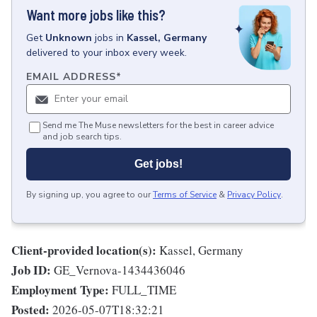
Want more jobs like this?
Get
Unknown
jobs
in
Kassel, Germany
delivered to your inbox every week.
EMAIL ADDRESS
*
Send me The Muse newsletters for the best in career advice
and job search tips.
Get jobs!
By signing up, you agree to our
Terms of Service
&
Privacy Policy
.
Client-provided location(s):
Kassel, Germany
Job ID:
GE_Vernova-1434436046
Employment Type:
FULL_TIME
Posted:
2026-05-07T18:32:21