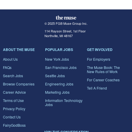
© 2025 FGB Muse Group Inc.
114 Rayson Street, 1st Floor
Northville, MI 48167
ABOUT THE MUSE
POPULAR JOBS
GET INVOLVED
About Us
New York Jobs
For Employers
FAQs
San Francisco Jobs
The Muse Book: The
New Rules of Work
Search Jobs
Seattle Jobs
For Career Coaches
Browse Companies
Engineering Jobs
Tell A Friend
Career Advice
Marketing Jobs
Terms of Use
Information Technology
Jobs
Privacy Policy
Contact Us
FairyGodBoss