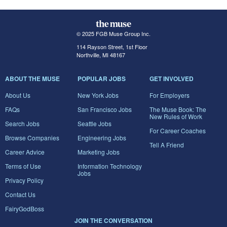
© 2025 FGB Muse Group Inc.
114 Rayson Street, 1st Floor
Northville, MI 48167
ABOUT THE MUSE
POPULAR JOBS
GET INVOLVED
About Us
New York Jobs
For Employers
FAQs
San Francisco Jobs
The Muse Book: The
New Rules of Work
Search Jobs
Seattle Jobs
For Career Coaches
Browse Companies
Engineering Jobs
Tell A Friend
Career Advice
Marketing Jobs
Terms of Use
Information Technology
Jobs
Privacy Policy
Contact Us
FairyGodBoss
JOIN THE CONVERSATION