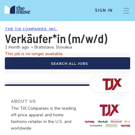
SIGN IN
THE TJX COMPANIES, INC.
Verkäufer*in (m/w/d)
1 month ago
•
Bratislava, Slovakia
This job is no longer available.
SEARCH ALL JOBS
ABOUT US
The TJX Companies is the leading
off-price apparel and home
fashions retailer in the U.S. and
worldwide.