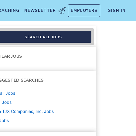
OACHING
NEWSLETTER
EMPLOYERS
SIGN IN
SEARCH ALL JOBS
ILAR JOBS
GGESTED SEARCHES
ail
Jobs
d
Jobs
 TJX Companies, Inc.
Jobs
 Jobs