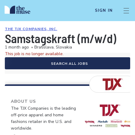
SIGN IN
THE TJX COMPANIES, INC.
Samstagskraft (m/w/d)
1 month ago
•
Bratislava, Slovakia
This job is no longer available.
SEARCH ALL JOBS
ABOUT US
The TJX Companies is the leading
off-price apparel and home
fashions retailer in the U.S. and
worldwide.