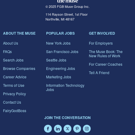
© 2025 FGB Muse Group Inc.
114 Rayson Street, 1st Floor
Northville, MI 48167
ABOUT THE MUSE
POPULAR JOBS
GET INVOLVED
About Us
New York Jobs
For Employers
FAQs
San Francisco Jobs
The Muse Book: The
New Rules of Work
Search Jobs
Seattle Jobs
For Career Coaches
Browse Companies
Engineering Jobs
Tell A Friend
Career Advice
Marketing Jobs
Terms of Use
Information Technology
Jobs
Privacy Policy
Contact Us
FairyGodBoss
JOIN THE CONVERSATION