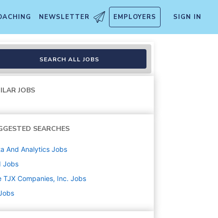
OACHING
NEWSLETTER
EMPLOYERS
SIGN IN
SEARCH ALL JOBS
ILAR JOBS
GGESTED SEARCHES
a And Analytics
Jobs
d
Jobs
 TJX Companies, Inc.
Jobs
 Jobs