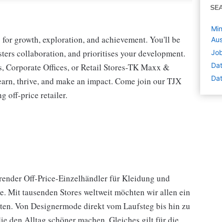
SE
Min
for growth, exploration, and achievement. You'll be
Aus
osters collaboration, and prioritises your development.
Job
Dat
s, Corporate Offices, or Retail Stores-TK Maxx &
Dat
earn, thrive, and make an impact. Come join our TJX
 off-price retailer.
hrender Off-Price-Einzelhändler für Kleidung und
e. Mit tausenden Stores weltweit möchten wir allen ein
eten. Von Designermode direkt vom Laufsteg bis hin zu
e den Alltag schöner machen. Gleiches gilt für die