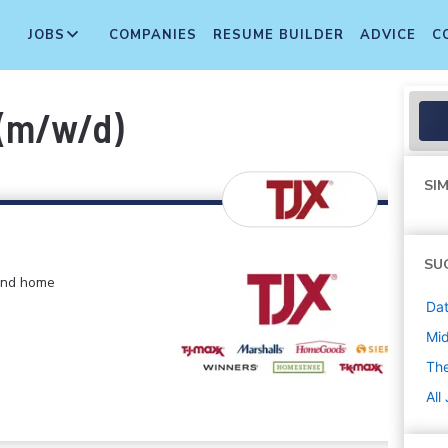
JOBS
COMPANIES
RESUME BUILDER
ADVICE
C
 (m/w/d)
SIM
SU
 and home
Dat
Mi
The
All