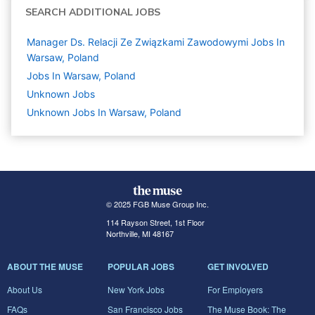
SEARCH ADDITIONAL JOBS
Manager Ds. Relacji Ze Związkami Zawodowymi Jobs In
Warsaw, Poland
Jobs In Warsaw, Poland
Unknown
Jobs
Unknown Jobs In Warsaw, Poland
© 2025 FGB Muse Group Inc.
114 Rayson Street, 1st Floor
Northville, MI 48167
ABOUT THE MUSE
POPULAR JOBS
GET INVOLVED
About Us
New York Jobs
For Employers
FAQs
San Francisco Jobs
The Muse Book: The