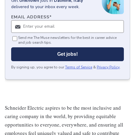
Get
Unknown
jobs
in
Dalmine, Italy
delivered to your inbox every week.
EMAIL ADDRESS
*
Send me The Muse newsletters for the best in career advice
and job search tips.
Get jobs!
By signing up, you agree to our
Terms of Service
&
Privacy Policy
.
Schneider Electric aspires to be the most inclusive and
caring company in the world, by providing equitable
opportunities to everyone, everywhere, and ensuring all
employees feel uniquely valued and safe to contribute