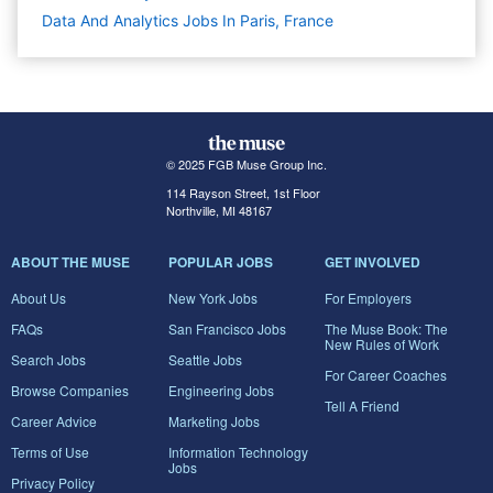
Data And Analytics Jobs In Paris, France
© 2025 FGB Muse Group Inc.
114 Rayson Street, 1st Floor
Northville, MI 48167
ABOUT THE MUSE
POPULAR JOBS
GET INVOLVED
About Us
New York Jobs
For Employers
FAQs
San Francisco Jobs
The Muse Book: The
New Rules of Work
Search Jobs
Seattle Jobs
For Career Coaches
Browse Companies
Engineering Jobs
Tell A Friend
Career Advice
Marketing Jobs
Terms of Use
Information Technology
Jobs
Privacy Policy