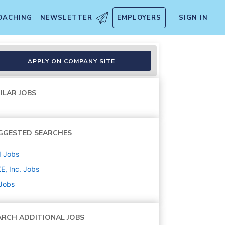
OACHING
NEWSLETTER
EMPLOYERS
SIGN IN
ndaiko
APPLY ON COMPANY SITE
ILAR JOBS
GGESTED SEARCHES
d
Jobs
E, Inc.
Jobs
 Jobs
ARCH ADDITIONAL JOBS