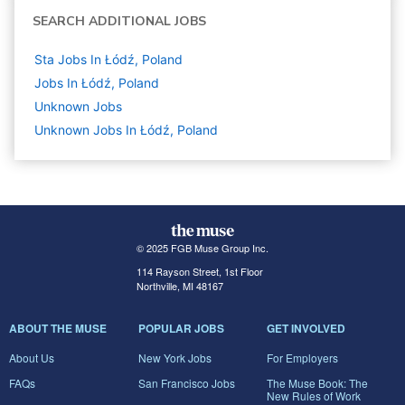
SEARCH ADDITIONAL JOBS
Sta Jobs In Łódź, Poland
Jobs In Łódź, Poland
Unknown
Jobs
Unknown Jobs In Łódź, Poland
© 2025 FGB Muse Group Inc.
114 Rayson Street, 1st Floor
Northville, MI 48167
ABOUT THE MUSE
POPULAR JOBS
GET INVOLVED
About Us
New York Jobs
For Employers
FAQs
San Francisco Jobs
The Muse Book: The
New Rules of Work