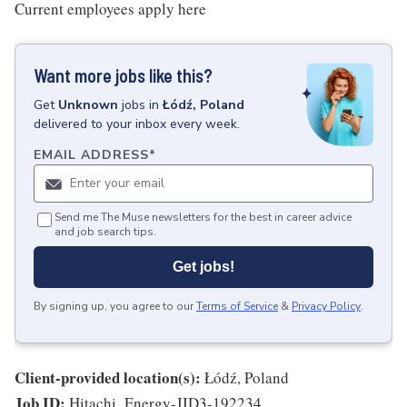
Current employees apply here
Want more jobs like this?
Get
Unknown
jobs
in
Łódź, Poland
delivered to your inbox every week.
EMAIL ADDRESS
*
Send me The Muse newsletters for the best in career advice
and job search tips.
Get jobs!
By signing up, you agree to our
Terms of Service
&
Privacy Policy
.
Client-provided location(s):
Łódź, Poland
Job ID:
Hitachi_Energy-JID3-192234