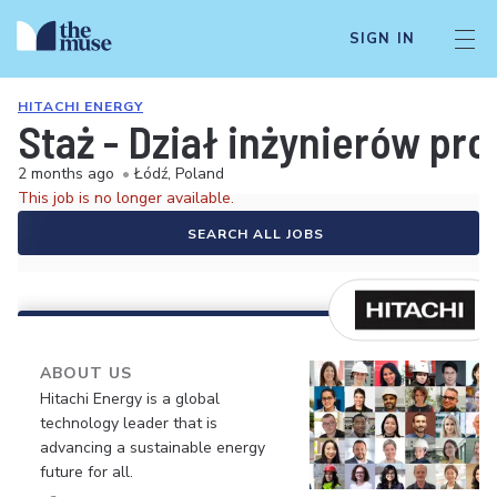
SIGN IN
HITACHI ENERGY
Staż - Dział inżynierów pr
2 months ago
•
Łódź, Poland
This job is no longer available.
SEARCH ALL JOBS
ABOUT US
Hitachi Energy is a global
technology leader that is
advancing a sustainable energy
future for all.