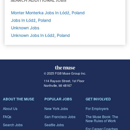
SEARCH ADDITIONAL JOBS
Monter Monterka Jobs In Łódź, Poland
Jobs In Łódź, Poland
Unknown
Jobs
Unknown Jobs In Łódź, Poland
© 2025 FGB Muse Group Inc.
114 Rayson Street, 1st Floor
Northville, MI 48167
ABOUT THE MUSE
POPULAR JOBS
GET INVOLVED
About Us
New York Jobs
For Employers
FAQs
San Francisco Jobs
The Muse Book: The
New Rules of Work
Search Jobs
Seattle Jobs
For Career Coaches