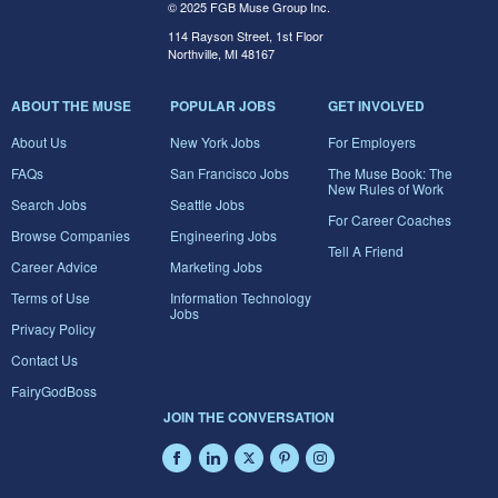
© 2025 FGB Muse Group Inc.
114 Rayson Street, 1st Floor
Northville, MI 48167
ABOUT THE MUSE
POPULAR JOBS
GET INVOLVED
About Us
New York Jobs
For Employers
FAQs
San Francisco Jobs
The Muse Book: The
New Rules of Work
Search Jobs
Seattle Jobs
For Career Coaches
Browse Companies
Engineering Jobs
Tell A Friend
Career Advice
Marketing Jobs
Terms of Use
Information Technology
Jobs
Privacy Policy
Contact Us
FairyGodBoss
JOIN THE CONVERSATION