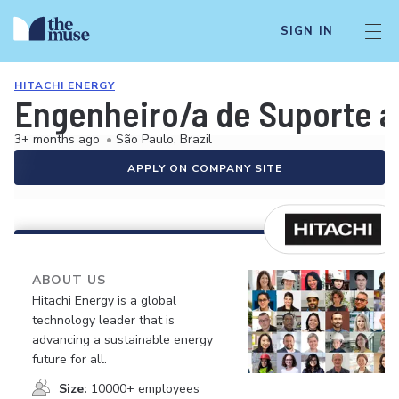
SIGN IN
HITACHI ENERGY
Engenheiro/a de Suporte a
3+ months ago
•
São Paulo, Brazil
APPLY ON COMPANY SITE
ABOUT US
Hitachi Energy is a global
technology leader that is
advancing a sustainable energy
future for all.
Size:
10000+ employees