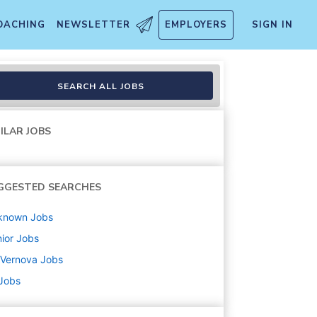
OACHING
NEWSLETTER
EMPLOYERS
SIGN IN
SEARCH ALL JOBS
ILAR JOBS
GGESTED SEARCHES
known
Jobs
ior
Jobs
 Vernova
Jobs
 Jobs