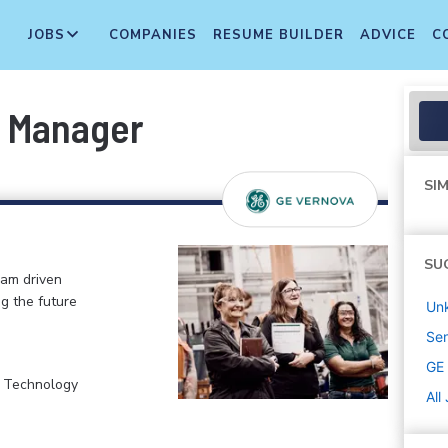
JOBS
COMPANIES
RESUME BUILDER
ADVICE
C
 Manager
SIM
SU
eam driven
ng the future
Un
Sen
GE
, Technology
All