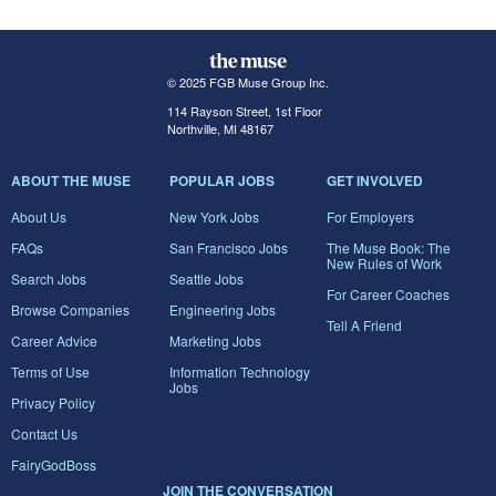
© 2025 FGB Muse Group Inc.
114 Rayson Street, 1st Floor
Northville, MI 48167
ABOUT THE MUSE
POPULAR JOBS
GET INVOLVED
About Us
New York Jobs
For Employers
FAQs
San Francisco Jobs
The Muse Book: The
New Rules of Work
Search Jobs
Seattle Jobs
For Career Coaches
Browse Companies
Engineering Jobs
Tell A Friend
Career Advice
Marketing Jobs
Terms of Use
Information Technology
Jobs
Privacy Policy
Contact Us
FairyGodBoss
JOIN THE CONVERSATION