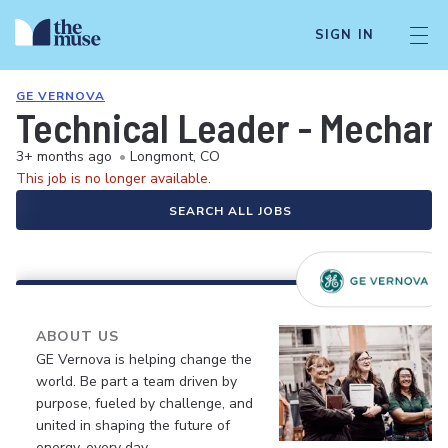
SIGN IN
GE VERNOVA
Technical Leader - Mechan
3+ months ago
•
Longmont, CO
This job is no longer available.
SEARCH ALL JOBS
ABOUT US
GE Vernova is helping change the
world. Be part a team driven by
purpose, fueled by challenge, and
united in shaping the future of
energy, every day.