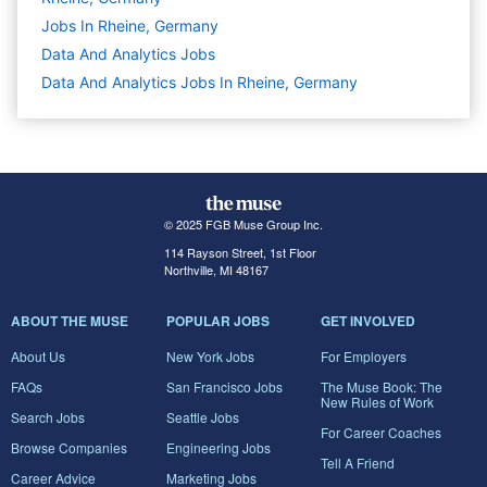
Jobs In Rheine, Germany
Data And Analytics
Jobs
Data And Analytics Jobs In Rheine, Germany
© 2025 FGB Muse Group Inc.
114 Rayson Street, 1st Floor
Northville, MI 48167
ABOUT THE MUSE
POPULAR JOBS
GET INVOLVED
About Us
New York Jobs
For Employers
FAQs
San Francisco Jobs
The Muse Book: The
New Rules of Work
Search Jobs
Seattle Jobs
For Career Coaches
Browse Companies
Engineering Jobs
Tell A Friend
Career Advice
Marketing Jobs