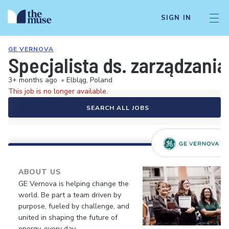
SIGN IN
GE VERNOVA
Specjalista ds. zarządzan
3+ months ago
•
Elbląg, Poland
This job is no longer available.
SEARCH ALL JOBS
ABOUT US
GE Vernova is helping change the
world. Be part a team driven by
purpose, fueled by challenge, and
united in shaping the future of
energy, every day.