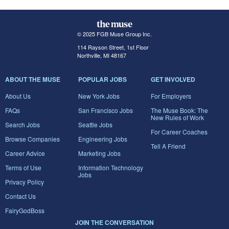
© 2025 FGB Muse Group Inc.
114 Rayson Street, 1st Floor
Northville, MI 48167
ABOUT THE MUSE
POPULAR JOBS
GET INVOLVED
About Us
New York Jobs
For Employers
FAQs
San Francisco Jobs
The Muse Book: The
New Rules of Work
Search Jobs
Seattle Jobs
For Career Coaches
Browse Companies
Engineering Jobs
Tell A Friend
Career Advice
Marketing Jobs
Terms of Use
Information Technology
Jobs
Privacy Policy
Contact Us
FairyGodBoss
JOIN THE CONVERSATION