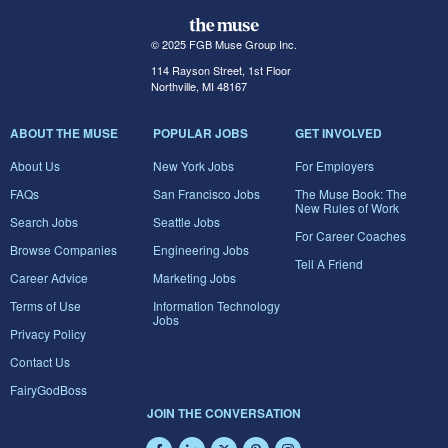
© 2025 FGB Muse Group Inc.
114 Rayson Street, 1st Floor
Northville, MI 48167
ABOUT THE MUSE
POPULAR JOBS
GET INVOLVED
About Us
New York Jobs
For Employers
FAQs
San Francisco Jobs
The Muse Book: The
New Rules of Work
Search Jobs
Seattle Jobs
For Career Coaches
Browse Companies
Engineering Jobs
Tell A Friend
Career Advice
Marketing Jobs
Terms of Use
Information Technology
Jobs
Privacy Policy
Contact Us
FairyGodBoss
JOIN THE CONVERSATION