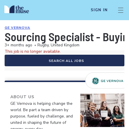
SIGN IN
GE VERNOVA
Sourcing Specialist - Buy
3+ months ago
•
Rugby, United Kingdom
This job is no longer available.
SEARCH ALL JOBS
ABOUT US
GE Vernova is helping change the
world. Be part a team driven by
purpose, fueled by challenge, and
united in shaping the future of
energy, every day.