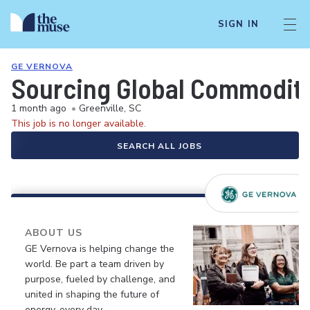
SIGN IN
GE VERNOVA
Sourcing Global Commodity
1 month ago
•
Greenville, SC
This job is no longer available.
SEARCH ALL JOBS
ABOUT US
GE Vernova is helping change the
world. Be part a team driven by
purpose, fueled by challenge, and
united in shaping the future of
energy, every day.