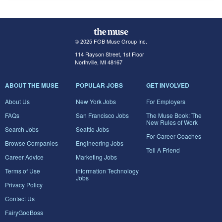
© 2025 FGB Muse Group Inc.
114 Rayson Street, 1st Floor
Northville, MI 48167
ABOUT THE MUSE
POPULAR JOBS
GET INVOLVED
About Us
New York Jobs
For Employers
FAQs
San Francisco Jobs
The Muse Book: The
New Rules of Work
Search Jobs
Seattle Jobs
For Career Coaches
Browse Companies
Engineering Jobs
Tell A Friend
Career Advice
Marketing Jobs
Terms of Use
Information Technology
Jobs
Privacy Policy
Contact Us
FairyGodBoss