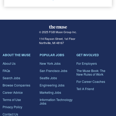
© 2025 FGB Muse Group Inc.
114 Rayson Street, 1st Floor
Northville, MI 48167
ABOUT THE MUSE
POPULAR JOBS
GET INVOLVED
About Us
New York Jobs
For Employers
FAQs
San Francisco Jobs
The Muse Book: The
New Rules of Work
Search Jobs
Seattle Jobs
For Career Coaches
Browse Companies
Engineering Jobs
Tell A Friend
Career Advice
Marketing Jobs
Terms of Use
Information Technology
Jobs
Privacy Policy
Contact Us