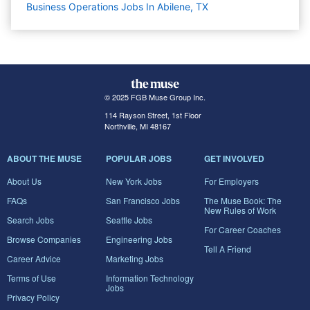
Business Operations Jobs In Abilene, TX
© 2025 FGB Muse Group Inc.
114 Rayson Street, 1st Floor
Northville, MI 48167
ABOUT THE MUSE
POPULAR JOBS
GET INVOLVED
About Us
New York Jobs
For Employers
FAQs
San Francisco Jobs
The Muse Book: The
New Rules of Work
Search Jobs
Seattle Jobs
For Career Coaches
Browse Companies
Engineering Jobs
Tell A Friend
Career Advice
Marketing Jobs
Terms of Use
Information Technology
Jobs
Privacy Policy