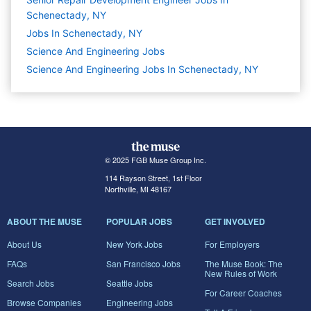
Schenectady, NY
Jobs In Schenectady, NY
Science And Engineering
Jobs
Science And Engineering Jobs In Schenectady, NY
© 2025 FGB Muse Group Inc.
114 Rayson Street, 1st Floor
Northville, MI 48167
ABOUT THE MUSE
POPULAR JOBS
GET INVOLVED
About Us
New York Jobs
For Employers
FAQs
San Francisco Jobs
The Muse Book: The
New Rules of Work
Search Jobs
Seattle Jobs
For Career Coaches
Browse Companies
Engineering Jobs