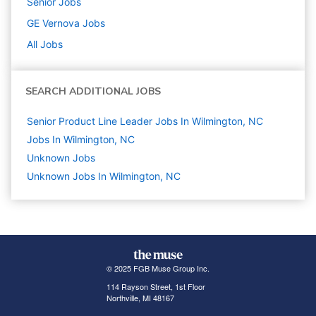
Senior
Jobs
GE Vernova
Jobs
All Jobs
SEARCH ADDITIONAL JOBS
Senior Product Line Leader Jobs In Wilmington, NC
Jobs In Wilmington, NC
Unknown
Jobs
Unknown Jobs In Wilmington, NC
© 2025 FGB Muse Group Inc.
114 Rayson Street, 1st Floor
Northville, MI 48167