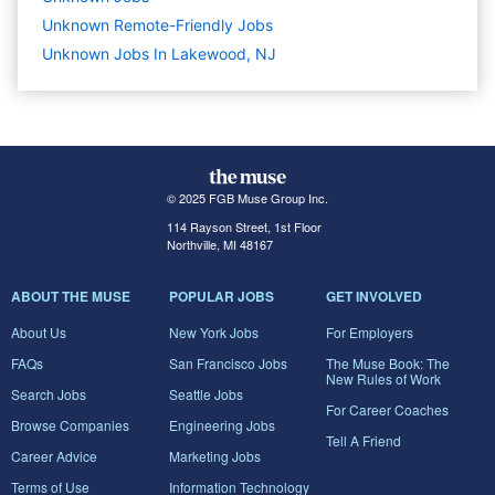
Unknown Remote-Friendly Jobs
Unknown Jobs In Lakewood, NJ
© 2025 FGB Muse Group Inc.
114 Rayson Street, 1st Floor
Northville, MI 48167
ABOUT THE MUSE
POPULAR JOBS
GET INVOLVED
About Us
New York Jobs
For Employers
FAQs
San Francisco Jobs
The Muse Book: The
New Rules of Work
Search Jobs
Seattle Jobs
For Career Coaches
Browse Companies
Engineering Jobs
Tell A Friend
Career Advice
Marketing Jobs
Terms of Use
Information Technology