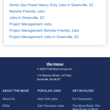
Senior Gas Power Heavy Duty Jobs In Greenville, SC
Remote-Friendly Jobs
Jobs In Greenville, SC
Project Management
Jobs
Project Management Remote-Friendly Jobs
Project Management Jobs In Greenville, SC
© 2025 FGB Muse Group Inc.
114 Rayson Street, 1st Floor
Northville, MI 48167
ABOUT THE MUSE
POPULAR JOBS
GET INVOLVED
About Us
New York Jobs
For Employers
FAQs
San Francisco Jobs
The Muse Book: The
New Rules of Work