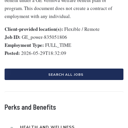
benefit under a GE Vernova welfare benefit plan or
program. This document does not create a contract of
employment with any individual.
Client-provided location(s):
Flexible / Remote
Job ID:
GE_power-835051806
Employment Type:
FULL_TIME
Posted:
2026-05-29T18:32:09
SEARCH ALL JOBS
Perks and Benefits
HEALTH AND WELLNESS