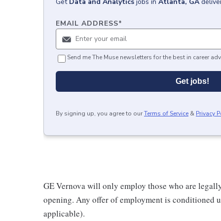
Get
Data and Analytics
jobs
in
Atlanta, GA
delive
EMAIL ADDRESS
*
Send me The Muse newsletters for the best in career adv
Get jobs!
By signing up, you agree to our
Terms of Service
&
Privacy P
GE Vernova will only employ those who are legally 
opening. Any offer of employment is conditioned u
applicable).