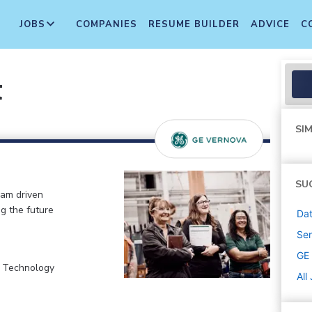
JOBS
COMPANIES
RESUME BUILDER
ADVICE
C
t
SIM
SU
eam driven
ng the future
Dat
Sen
GE
, Technology
All