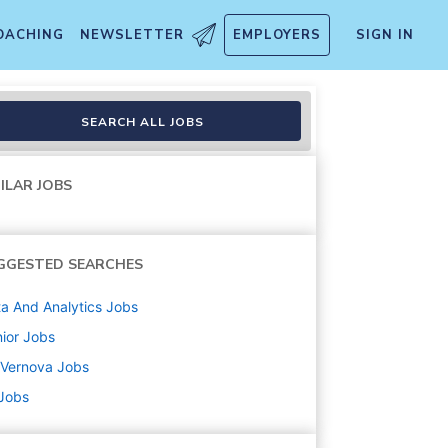
OACHING
NEWSLETTER
EMPLOYERS
SIGN IN
SEARCH ALL JOBS
ILAR JOBS
GGESTED SEARCHES
a And Analytics
Jobs
ior
Jobs
 Vernova
Jobs
 Jobs