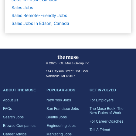
Sales
Jobs
Sales Remote-Friendly Jobs
Sales Jobs In Edson, Canada
© 2025 FGB Muse Group Inc.
114 Rayson Street, 1st Floor
Northville, MI 48167
ABOUT THE MUSE
POPULAR JOBS
GET INVOLVED
About Us
New York Jobs
For Employers
FAQs
San Francisco Jobs
The Muse Book: The
New Rules of Work
Search Jobs
Seattle Jobs
For Career Coaches
Browse Companies
Engineering Jobs
Tell A Friend
Career Advice
Marketing Jobs