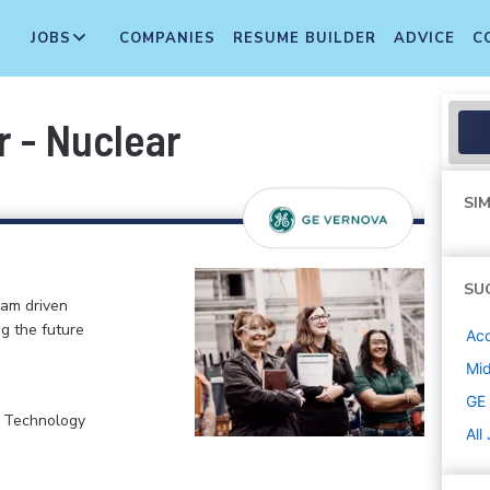
JOBS
COMPANIES
RESUME BUILDER
ADVICE
C
 - Nuclear
SIM
SU
eam driven
ng the future
Ac
Mi
GE
, Technology
All