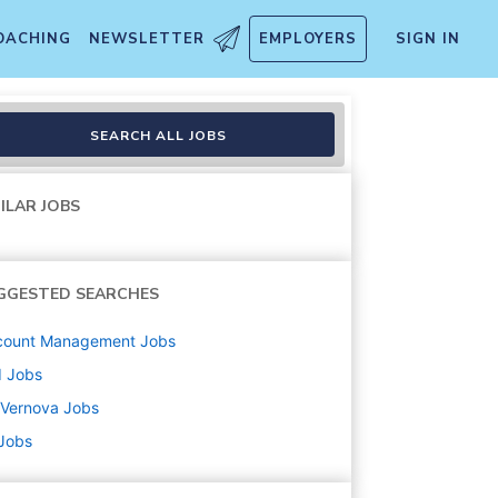
OACHING
NEWSLETTER
EMPLOYERS
SIGN IN
SEARCH ALL JOBS
ILAR JOBS
GGESTED SEARCHES
count Management
Jobs
d
Jobs
 Vernova
Jobs
 Jobs