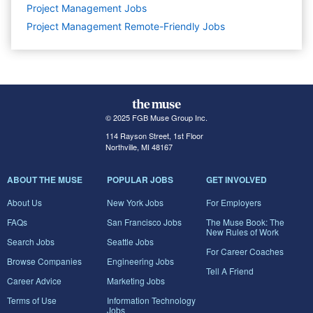
Project Management
Jobs
Project Management Remote-Friendly Jobs
© 2025 FGB Muse Group Inc.
114 Rayson Street, 1st Floor
Northville, MI 48167
ABOUT THE MUSE
POPULAR JOBS
GET INVOLVED
About Us
New York Jobs
For Employers
FAQs
San Francisco Jobs
The Muse Book: The
New Rules of Work
Search Jobs
Seattle Jobs
For Career Coaches
Browse Companies
Engineering Jobs
Tell A Friend
Career Advice
Marketing Jobs
Terms of Use
Information Technology
Jobs