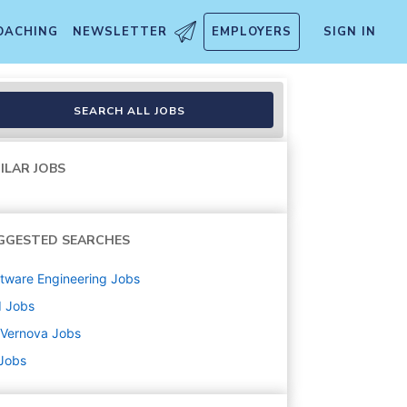
OACHING
NEWSLETTER
EMPLOYERS
SIGN IN
SEARCH ALL JOBS
ILAR JOBS
GGESTED SEARCHES
tware Engineering
Jobs
d
Jobs
 Vernova
Jobs
 Jobs