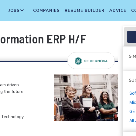
JOBS
COMPANIES
RESUME BUILDER
ADVICE
C
formation ERP H/F
SIM
SU
eam driven
ng the future
Sof
Mi
GE
, Technology
All