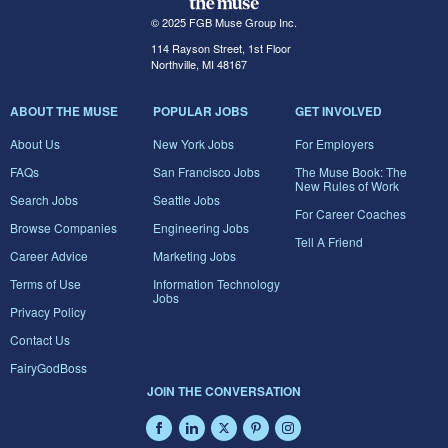
© 2025 FGB Muse Group Inc.
114 Rayson Street, 1st Floor
Northville, MI 48167
ABOUT THE MUSE
POPULAR JOBS
GET INVOLVED
About Us
New York Jobs
For Employers
FAQs
San Francisco Jobs
The Muse Book: The
New Rules of Work
Search Jobs
Seattle Jobs
For Career Coaches
Browse Companies
Engineering Jobs
Tell A Friend
Career Advice
Marketing Jobs
Terms of Use
Information Technology
Jobs
Privacy Policy
Contact Us
FairyGodBoss
JOIN THE CONVERSATION