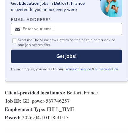
Get
Education
jobs
in
Belfort, France
delivered to your inbox every week.
EMAIL ADDRESS
*
Send me The Muse newsletters for the best in career advice
and job search tips.
Get jobs!
By signing up, you agree to our
Terms of Service
&
Privacy Policy
.
Client-provided location(s):
Belfort, France
Job ID:
GE_power-567746257
Employment Type:
FULL_TIME
Posted:
2026-04-10T18:31:13