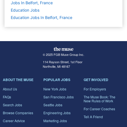
Jobs In Belfort, France
Education
Jobs
Education Jobs In Belfort, France
© 2025 FGB Muse Group Inc.
114 Rayson Street, 1st Floor
Northville, MI 48167
ABOUT THE MUSE
POPULAR JOBS
GET INVOLVED
About Us
New York Jobs
For Employers
FAQs
San Francisco Jobs
The Muse Book: The
New Rules of Work
Search Jobs
Seattle Jobs
For Career Coaches
Browse Companies
Engineering Jobs
Tell A Friend
Career Advice
Marketing Jobs