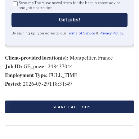
Send me The Muse newsletters for the best in career advice
and job search tips.
Get jobs!
By signing up, you agree to our
Terms of Service
&
Privacy Policy
.
Client-provided location(s):
Montpellier, France
Job ID:
GE_power-248437044
Employment Type:
FULL_TIME
Posted:
2026-05-29T18:31:49
SEARCH ALL JOBS