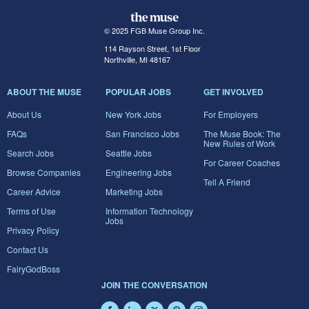
© 2025 FGB Muse Group Inc.
114 Rayson Street, 1st Floor
Northville, MI 48167
ABOUT THE MUSE
POPULAR JOBS
GET INVOLVED
About Us
New York Jobs
For Employers
FAQs
San Francisco Jobs
The Muse Book: The
New Rules of Work
Search Jobs
Seattle Jobs
For Career Coaches
Browse Companies
Engineering Jobs
Tell A Friend
Career Advice
Marketing Jobs
Terms of Use
Information Technology
Jobs
Privacy Policy
Contact Us
FairyGodBoss
JOIN THE CONVERSATION