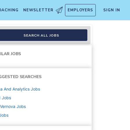
OACHING
NEWSLETTER
EMPLOYERS
SIGN IN
SEARCH ALL JOBS
ILAR JOBS
GGESTED SEARCHES
a And Analytics
Jobs
d
Jobs
 Vernova
Jobs
 Jobs