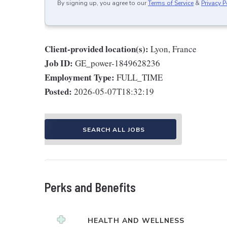
By signing up, you agree to our
Terms of Service
&
Privacy P
Client-provided location(s):
Lyon, France
Job ID:
GE_power-1849628236
Employment Type:
FULL_TIME
Posted:
2026-05-07T18:32:19
SEARCH ALL JOBS
Perks and Benefits
HEALTH AND WELLNESS