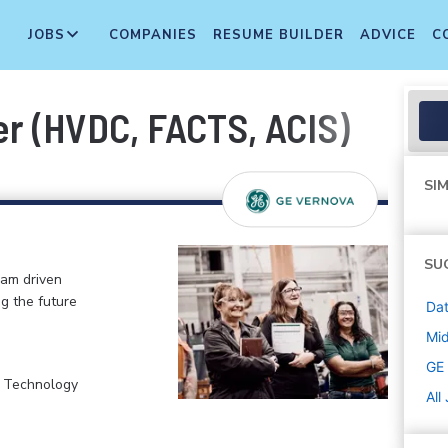
JOBS
COMPANIES
RESUME BUILDER
ADVICE
C
er (HVDC, FACTS, ACIS)
SIM
SU
eam driven
ng the future
Dat
Mi
GE
, Technology
All