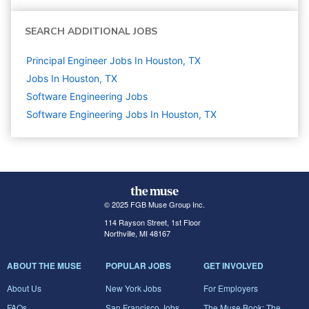
SEARCH ADDITIONAL JOBS
Principal Engineer Jobs In Houston, TX
Jobs In Houston, TX
Software Engineering
Jobs
Software Engineering Jobs In Houston, TX
© 2025 FGB Muse Group Inc.
114 Rayson Street, 1st Floor
Northville, MI 48167
ABOUT THE MUSE
POPULAR JOBS
GET INVOLVED
About Us
New York Jobs
For Employers
FAQs
San Francisco Jobs
The Muse Book: The