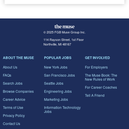
© 2025 FGB Muse Group Inc.
114 Rayson Street, 1st Floor
Northville, MI 48167
ABOUT THE MUSE
POPULAR JOBS
GET INVOLVED
About Us
New York Jobs
For Employers
FAQs
San Francisco Jobs
The Muse Book: The
New Rules of Work
Search Jobs
Seattle Jobs
For Career Coaches
Browse Companies
Engineering Jobs
Tell A Friend
Career Advice
Marketing Jobs
Terms of Use
Information Technology
Jobs
Privacy Policy
Contact Us