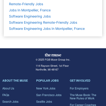
Remote-Friendly Jobs
Jobs In Montpellier, France
Software Engineering
Jobs
Software Engineering Remote-Friendly Jobs
Software Engineering Jobs In Montpellier, France
© 2025 FGB Muse Group Inc.
114 Rayson Street, 1st Floor
Northville, MI 48167
ABOUT THE MUSE
POPULAR JOBS
GET INVOLVED
About Us
New York Jobs
For Employers
FAQs
San Francisco Jobs
The Muse Book: The
New Rules of Work
Search Jobs
Seattle Jobs
For Career Coaches