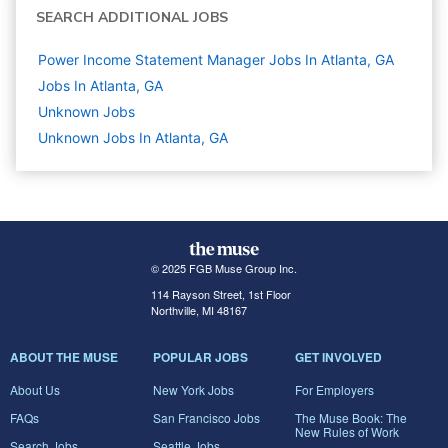
SEARCH ADDITIONAL JOBS
Power Income Statement Manager Jobs In Atlanta, GA
Jobs In Atlanta, GA
Unknown
Jobs
Unknown Jobs In Atlanta, GA
© 2025 FGB Muse Group Inc.
114 Rayson Street, 1st Floor
Northville, MI 48167
ABOUT THE MUSE
POPULAR JOBS
GET INVOLVED
About Us
New York Jobs
For Employers
FAQs
San Francisco Jobs
The Muse Book: The
New Rules of Work
Search Jobs
Seattle Jobs