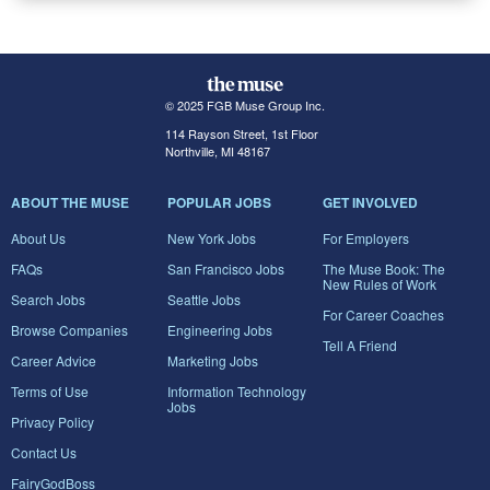
© 2025 FGB Muse Group Inc.
114 Rayson Street, 1st Floor
Northville, MI 48167
ABOUT THE MUSE
POPULAR JOBS
GET INVOLVED
About Us
New York Jobs
For Employers
FAQs
San Francisco Jobs
The Muse Book: The
New Rules of Work
Search Jobs
Seattle Jobs
For Career Coaches
Browse Companies
Engineering Jobs
Tell A Friend
Career Advice
Marketing Jobs
Terms of Use
Information Technology
Jobs
Privacy Policy
Contact Us
FairyGodBoss