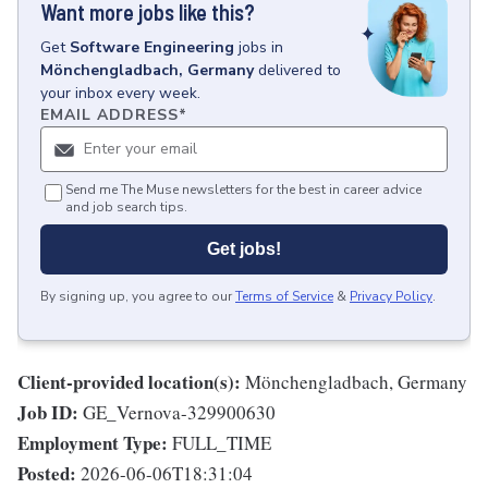
Want more jobs like this?
Get
Software Engineering
jobs
in
Mönchengladbach, Germany
delivered to
your inbox every week.
EMAIL ADDRESS
*
Send me The Muse newsletters for the best in career advice
and job search tips.
Get jobs!
By signing up, you agree to our
Terms of Service
&
Privacy Policy
.
Client-provided location(s):
Mönchengladbach, Germany
Job ID:
GE_Vernova-329900630
Employment Type:
FULL_TIME
Posted:
2026-06-06T18:31:04