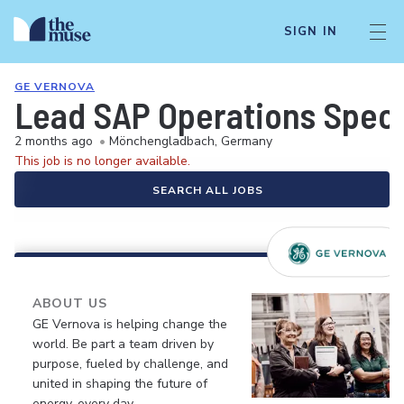
SIGN IN
GE VERNOVA
Lead SAP Operations Specia
2 months ago
•
Mönchengladbach, Germany
This job is no longer available.
SEARCH ALL JOBS
ABOUT US
GE Vernova is helping change the
world. Be part a team driven by
purpose, fueled by challenge, and
united in shaping the future of
energy, every day.