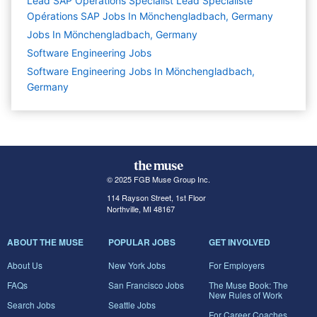
Lead SAP Operations Specialist Lead Spécialiste
Opérations SAP Jobs In Mönchengladbach, Germany
Jobs In Mönchengladbach, Germany
Software Engineering
Jobs
Software Engineering Jobs In Mönchengladbach,
Germany
© 2025 FGB Muse Group Inc.
114 Rayson Street, 1st Floor
Northville, MI 48167
ABOUT THE MUSE
POPULAR JOBS
GET INVOLVED
About Us
New York Jobs
For Employers
FAQs
San Francisco Jobs
The Muse Book: The
New Rules of Work
Search Jobs
Seattle Jobs
For Career Coaches