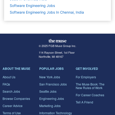
Software Engineering
Jobs
Software Engineering Jobs In Chennai, India
© 2025 FGB Muse Group Inc.
114 Rayson Street, 1st Floor
Northville, MI 48167
ABOUT THE MUSE
POPULAR JOBS
GET INVOLVED
About Us
New York Jobs
For Employers
FAQs
San Francisco Jobs
The Muse Book: The
New Rules of Work
Search Jobs
Seattle Jobs
For Career Coaches
Browse Companies
Engineering Jobs
Tell A Friend
Career Advice
Marketing Jobs
Terms of Use
Information Technology