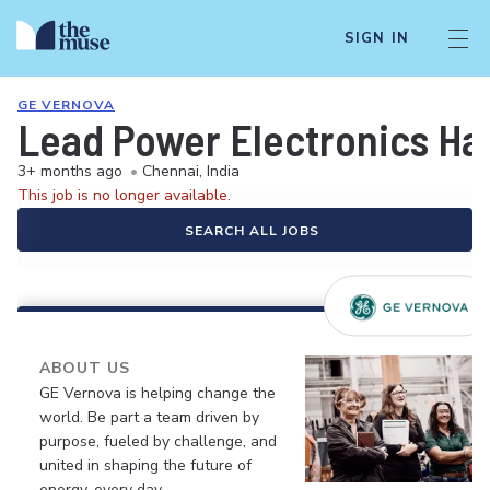
SIGN IN
GE VERNOVA
Lead Power Electronics Ha
3+ months ago
•
Chennai, India
This job is no longer available.
SEARCH ALL JOBS
ABOUT US
GE Vernova is helping change the
world. Be part a team driven by
purpose, fueled by challenge, and
united in shaping the future of
energy, every day.