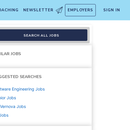
OACHING
NEWSLETTER
EMPLOYERS
SIGN IN
SEARCH ALL JOBS
ILAR JOBS
GGESTED SEARCHES
tware Engineering
Jobs
ior
Jobs
 Vernova
Jobs
 Jobs