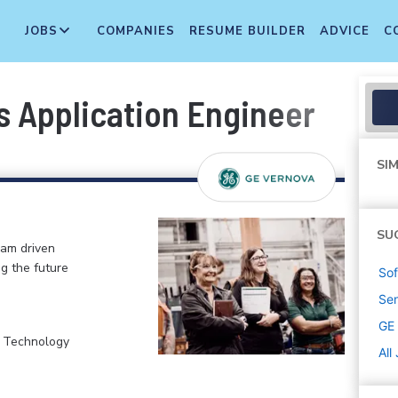
JOBS
COMPANIES
RESUME BUILDER
ADVICE
C
s Application Engineer
SIM
SU
eam driven
ng the future
Sof
Sen
GE
, Technology
All