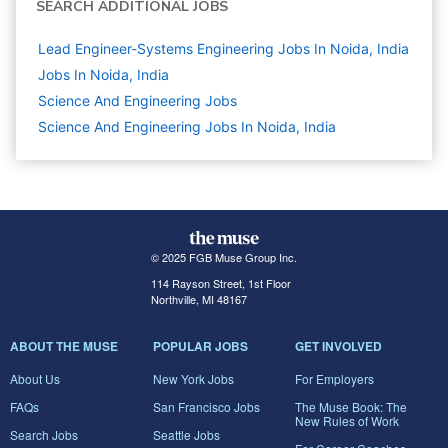
SEARCH ADDITIONAL JOBS
Lead Engineer-Systems Engineering Jobs In Noida, India
Jobs In Noida, India
Science And Engineering
Jobs
Science And Engineering Jobs In Noida, India
© 2025 FGB Muse Group Inc.
114 Rayson Street, 1st Floor
Northville, MI 48167
ABOUT THE MUSE
POPULAR JOBS
GET INVOLVED
About Us
New York Jobs
For Employers
FAQs
San Francisco Jobs
The Muse Book: The
New Rules of Work
Search Jobs
Seattle Jobs