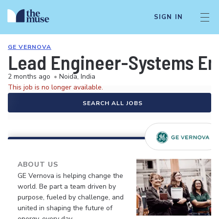
SIGN IN
GE VERNOVA
Lead Engineer-Systems En
2 months ago
•
Noida, India
This job is no longer available.
SEARCH ALL JOBS
ABOUT US
GE Vernova is helping change the
world. Be part a team driven by
purpose, fueled by challenge, and
united in shaping the future of
energy, every day.