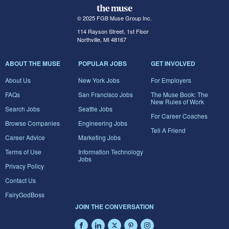
© 2025 FGB Muse Group Inc.
114 Rayson Street, 1st Floor
Northville, MI 48167
ABOUT THE MUSE
POPULAR JOBS
GET INVOLVED
About Us
New York Jobs
For Employers
FAQs
San Francisco Jobs
The Muse Book: The
New Rules of Work
Search Jobs
Seattle Jobs
For Career Coaches
Browse Companies
Engineering Jobs
Tell A Friend
Career Advice
Marketing Jobs
Terms of Use
Information Technology
Jobs
Privacy Policy
Contact Us
FairyGodBoss
JOIN THE CONVERSATION