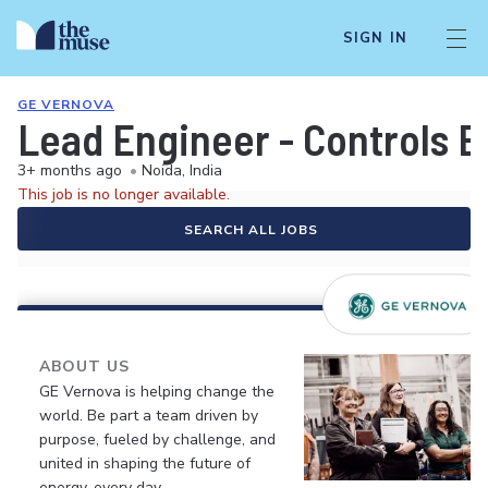
SIGN IN
GE VERNOVA
Lead Engineer - Controls 
3+ months ago
•
Noida, India
This job is no longer available.
SEARCH ALL JOBS
ABOUT US
GE Vernova is helping change the
world. Be part a team driven by
purpose, fueled by challenge, and
united in shaping the future of
energy, every day.