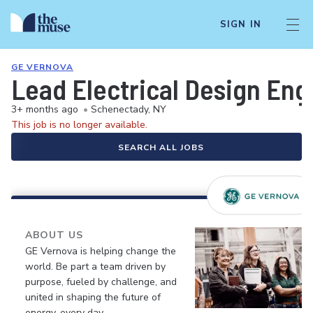
SIGN IN
GE VERNOVA
Lead Electrical Design Eng
3+ months ago
•
Schenectady, NY
This job is no longer available.
SEARCH ALL JOBS
ABOUT US
GE Vernova is helping change the
world. Be part a team driven by
purpose, fueled by challenge, and
united in shaping the future of
energy, every day.