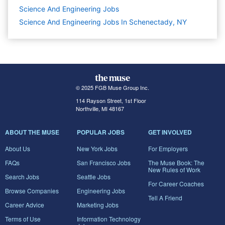
Science And Engineering
Jobs
Science And Engineering Jobs In Schenectady, NY
© 2025 FGB Muse Group Inc.
114 Rayson Street, 1st Floor
Northville, MI 48167
ABOUT THE MUSE
POPULAR JOBS
GET INVOLVED
About Us
New York Jobs
For Employers
FAQs
San Francisco Jobs
The Muse Book: The
New Rules of Work
Search Jobs
Seattle Jobs
For Career Coaches
Browse Companies
Engineering Jobs
Tell A Friend
Career Advice
Marketing Jobs
Terms of Use
Information Technology