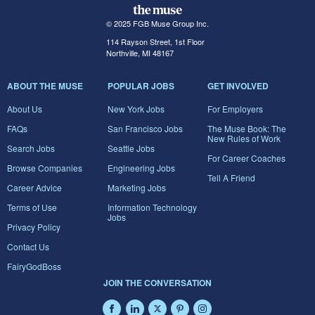
© 2025 FGB Muse Group Inc.
114 Rayson Street, 1st Floor
Northville, MI 48167
ABOUT THE MUSE
POPULAR JOBS
GET INVOLVED
About Us
New York Jobs
For Employers
FAQs
San Francisco Jobs
The Muse Book: The
New Rules of Work
Search Jobs
Seattle Jobs
For Career Coaches
Browse Companies
Engineering Jobs
Tell A Friend
Career Advice
Marketing Jobs
Terms of Use
Information Technology
Jobs
Privacy Policy
Contact Us
FairyGodBoss
JOIN THE CONVERSATION