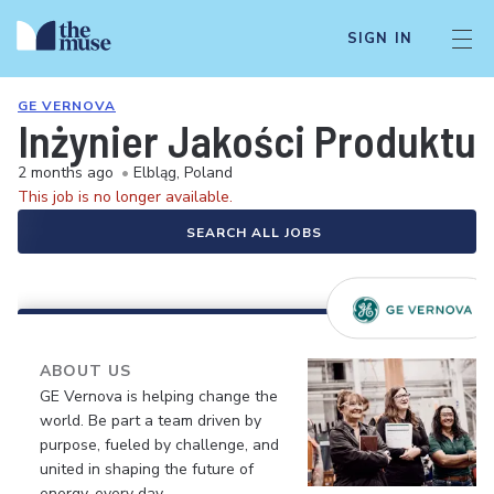
SIGN IN
GE VERNOVA
Inżynier Jakości Produktu 
2 months ago
•
Elbląg, Poland
This job is no longer available.
SEARCH ALL JOBS
ABOUT US
GE Vernova is helping change the
world. Be part a team driven by
purpose, fueled by challenge, and
united in shaping the future of
energy, every day.